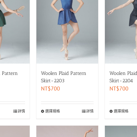
 Pattern
Woolen Plaid Pattern
Woolen Plaid
Skirt-2203
Skirt-2204
NT$
700
NT$
700
詳情
選擇規格
詳情
選擇規格