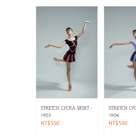
STRETCH LY
STRETCH LYCRA SKIRT-
1904
1903
NT$
500
NT$
500