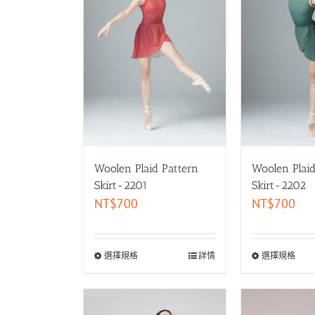
Woolen Plaid Pattern
Woolen Plaid
Skirt-2201
Skirt-2202
NT$
700
NT$
700
選擇規格
詳情
選擇規格