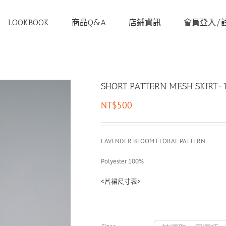
LOOKBOOK
商品Q&A
店鋪資訊
會員登入/
SHORT PATTERN MESH SKIRT-
NT$
500
LAVENDER BLOOM FLORAL PATTERN
Polyester 100%
<片裙尺寸表>