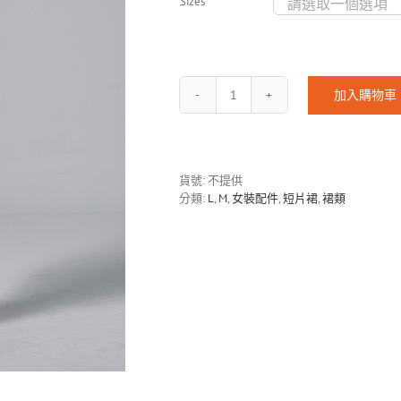
Sizes
加入購物車
SHORT
PATTERN
MESH
SKIRT-
1803
貨號:
不提供
數
分類:
L
,
M
,
女裝配件
,
短片裙
,
裙類
量