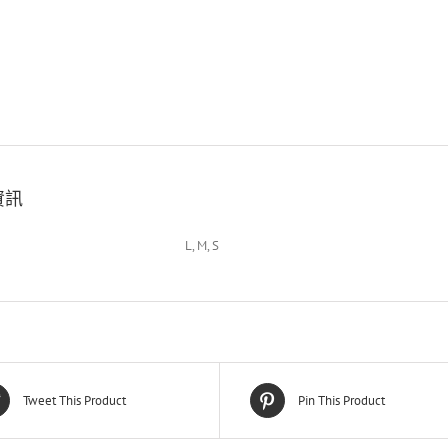
資訊
L, M, S
Tweet This Product
Pin This Product