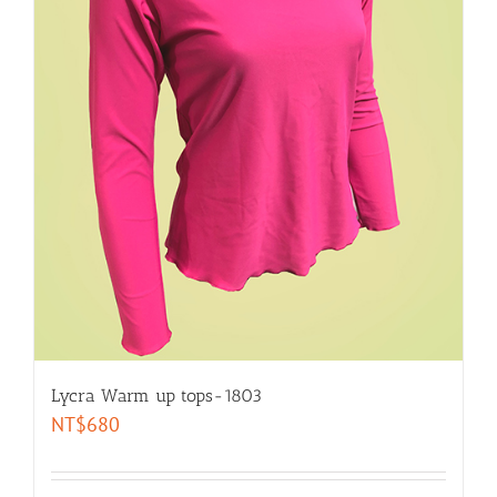
Lycra Warm up tops-1803
NT$
680