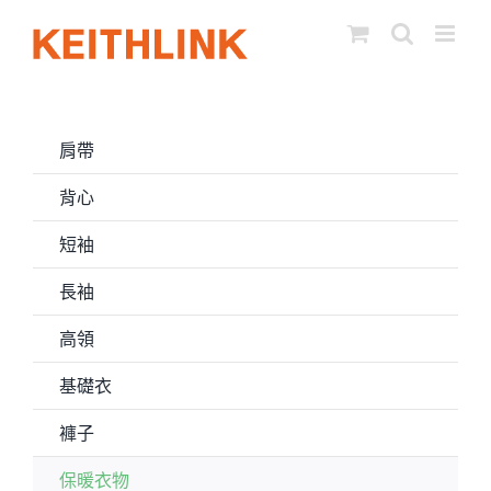
Skip
to
content
肩帶
背心
短袖
長袖
高領
基礎衣
褲子
保暖衣物