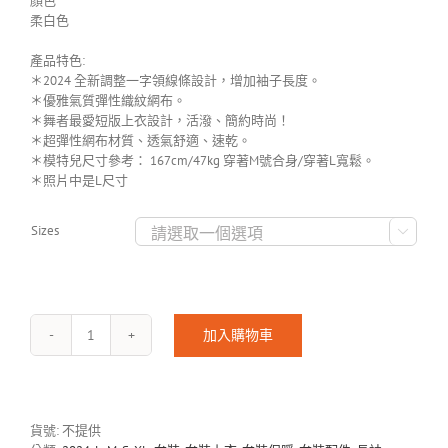
顏色
柔白色
產品特色:
＊2024 全新調整一字領線條設計，增加袖子長度。
＊優雅氣質彈性織紋網布。
＊舞者最愛短版上衣設計，活潑、簡約時尚！
＊超彈性網布材質、透氣舒適、速乾。
＊模特兒尺寸參考： 167cm/47kg 穿著M號合身/穿著L寬鬆。
＊照片中是L尺寸
Sizes

加入購物車
Mesh
short
top-
2401
數
貨號:
不提供
量