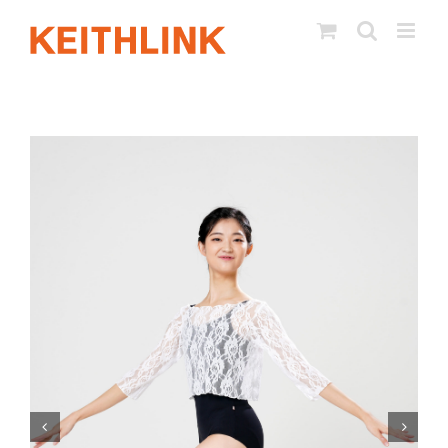
Skip
to
content

