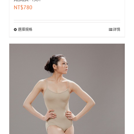
NT$
780
選擇規格
詳情