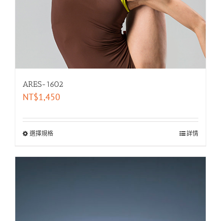
ARES-1602
NT$
1,450
選擇規格
詳情