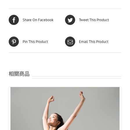
Share On Facebook
Tweet This Product
Pin This Product
Email This Product
相關商品