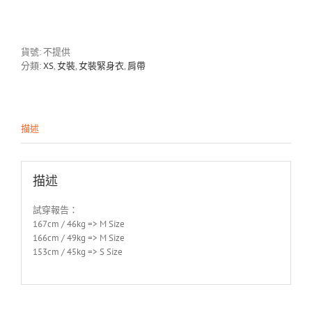
1702
數
量
貨號:
不提供
分類:
XS
,
女裝
,
女裝緊身衣
,
肩帶
描述
描述
試穿報告：
167cm / 46kg => M Size
166cm / 49kg => M Size
153cm / 45kg => S Size