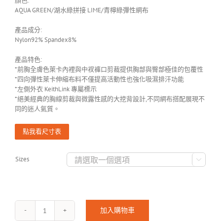
顏色:
AQUA GREEN/湖水綠拼接 LIME/青檸綠彈性網布
產品成分:
Nylon92% Spandex8%
產品特色:
*前胸全膚色萊卡內裡與中衩褲口剪裁提供胸部與臀部極佳的包覆性
*四向彈性萊卡伸縮布料不僅提高活動性也強化吸濕排汗功能
*左側外衣 KeithLink 專屬標示
*絕美經典的胸線剪裁與微露性感的大挖背設計,不同網布搭配展現不
同的迷人氣質。
點我看尺寸表
Sizes

加入購物車
CADMUS-