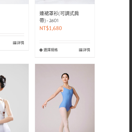
連裙罩衫(可調式肩
帶)-2601
NT$
1,680
詳情
選擇規格
詳情