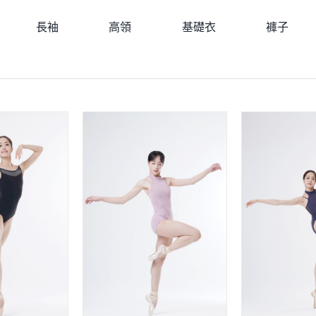
長袖
高領
基礎衣
褲子