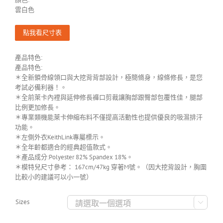
雲白色
點我看尺寸表
產品特色:
產品特色:
＊全新鎖骨線領口與大挖背背部設計，極簡脩身，線條修長，是您
考試必備利器！。
＊全前萊卡內裡與延伸修長褲口剪裁讓胸部跟臀部包覆性佳，腿部
比例更加修長。
＊專業類機能萊卡伸縮布料不僅提高活動性也提供優良的吸濕排汗
功能。
＊左側外衣KeithLink專屬標示。
＊全年齡都適合的經典超值款式。
＊產品成分:Polyester 82% Spandex 18%。
＊模特兒尺寸參考： 167cm/47kg 穿著M號。（因大挖背設計，胸圍
比較小的建議可以小一號）
Sizes
