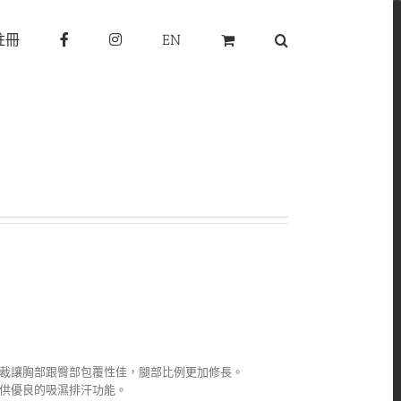
註冊
EN
裁讓胸部跟臀部包覆性佳，腿部比例更加修長。
供優良的吸濕排汗功能。