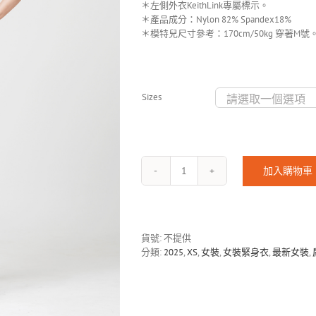
＊左側外衣KeithLink專屬標示。
＊產品成分：Nylon 82% Spandex18%
＊模特兒尺寸參考：170cm/50kg 穿著M號
Sizes
加入購物車
KOL-
133-
2505
數
量
貨號:
不提供
分類:
2025
,
XS
,
女裝
,
女裝緊身衣
,
最新女裝
,