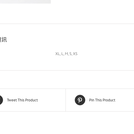
資訊
XL, L, M, S, XS
Tweet This Product
Pin This Product