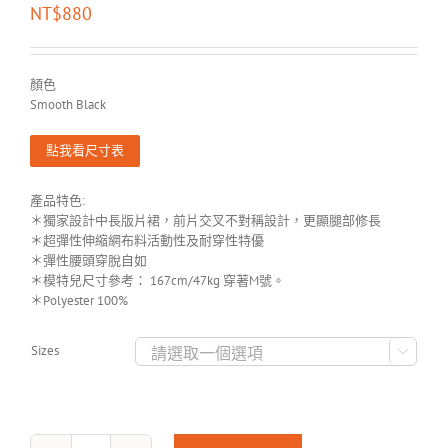
NT$
880
顏色
Smooth Black
點我看尺寸表
產品特色:
＊獨家設計中長版片裙，前片交叉不對稱設計，更顯腿部修長
＊超彈性伸縮網布料活動性及耐穿性特優
＊彈性腰頭穿脫自如
＊模特兒尺寸參考： 167cm/47kg 穿著M號。
＊Polyester 100%
Sizes
