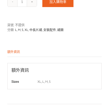
加入購物車
Midi
Skirt-
2404
數
量
貨號:
不提供
分類:
L
,
M
,
S
,
XL
,
中長片裙
,
女裝配件
,
裙類
額外資訊
額外資訊
XL, L, M, S
Sizes