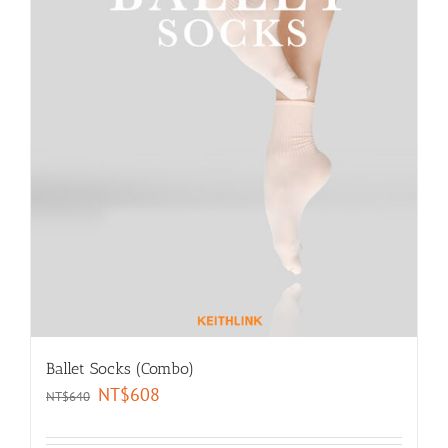
Ballet Socks (Combo)
NT$
608
NT$
640