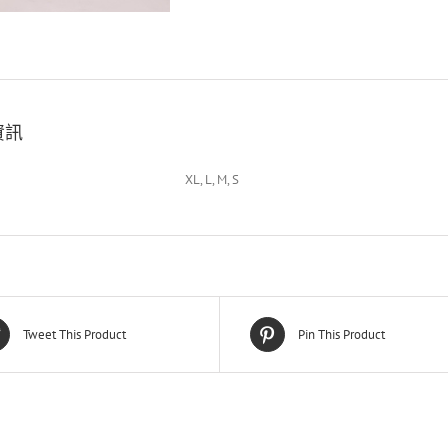
資訊
XL, L, M, S
Tweet This Product
Pin This Product