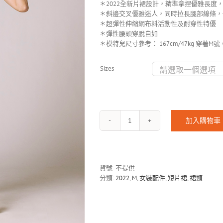
＊2022全新片裙設計，精準拿捏優雅長度
＊斜邊交叉優雅迷人，同時拉長腿部線條，
＊超彈性伸縮網布料活動性及耐穿性特優
＊彈性腰頭穿脫自如
＊模特兒尺寸參考： 167cm/47kg 穿著M號
Sizes
加入購物車
Blooming
Printed
Mesh
Skirt-
2204
貨號:
不提供
數
分類:
2022
,
M
,
女裝配件
,
短片裙
,
裙類
量