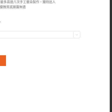
，最多高達八次手工暈染製作，獨特迷人
優雅質感展露無遺
。
