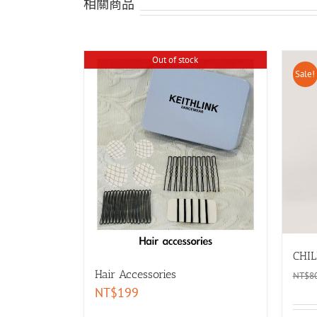
相關商品
Out of stock
Sale!
CHIL
Hair Accessories
NT$
8
NT$
199