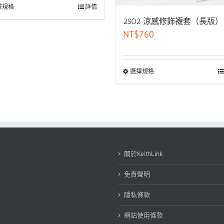
擇規格
詳情
2502 涼感修飾襪套（長版）
NT$
760
選擇規格
關於KeithLink
免責聲明
隱私條款
網站使用條款