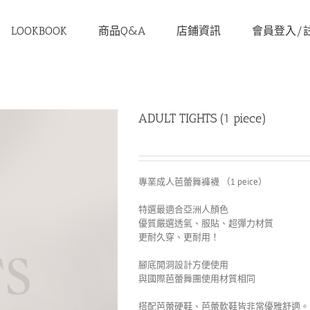
LOOKBOOK
商品Q&A
店鋪資訊
會員登入/
ADULT TIGHTS (1 piece)
專業成人芭蕾舞褲襪 （1 peice）
特選最適合亞洲人顏色
優質嚴選透氣、服貼、超彈力材質
更耐久穿、更耐用！
腳底開洞設計方便使用
與國際芭蕾舞團使用材質相同
搭配芭蕾硬鞋、芭蕾軟鞋皆非常優雅舒適。