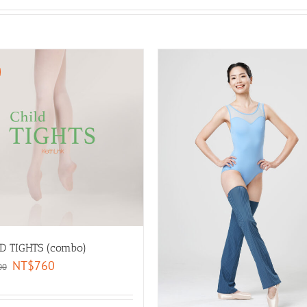
D TIGHTS (combo)
NT$
760
00