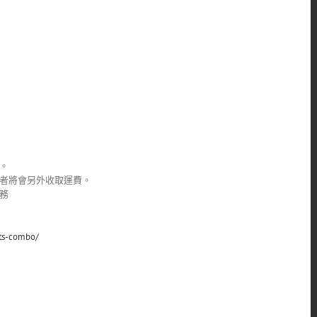
。
者將會另外收取運費。
務
hts-combo/