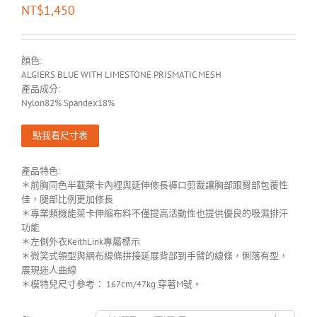
NT$
1,450
顏色:
ALGIERS BLUE WITH LIMESTONE PRISMATIC MESH
產品成分:
Nylon82% Spandex18%
點我看尺寸表
產品特色:
＊前胸同色半截萊卡內裡與延伸修長褲口剪裁讓胸部跟臀部包覆性
佳，腿部比例更加修長
＊專業類機能萊卡伸縮布料不僅提高活動性也提供優良的吸濕排汗
功能
＊左側外衣KeithLink專屬標示
＊微笑式領型與網布線條拼接延展背部到手臂的線條，俐落有型，
展現迷人曲線
＊模特兒尺寸參考： 167cm/47kg 穿著M號。