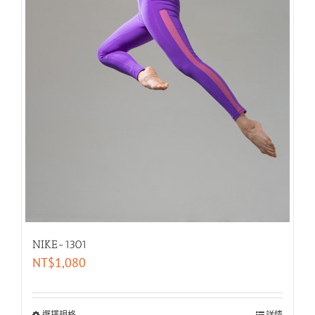
NIKE-1301
NT$
1,080
選擇規格
詳情