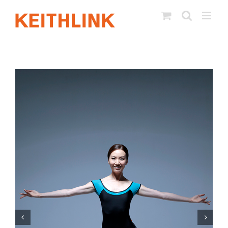
Skip
to
content

