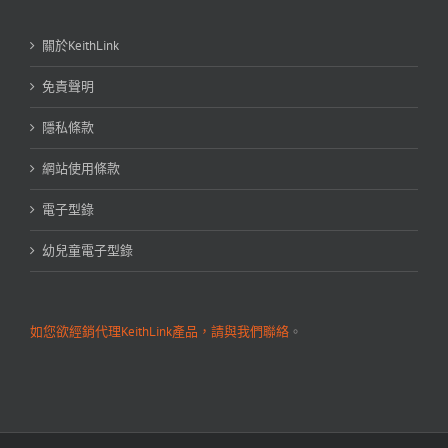
關於KeithLink
免責聲明
隱私條款
網站使用條款
電子型錄
幼兒童電子型錄
如您欲經銷代理KeithLink產品，請與我們聯絡
。