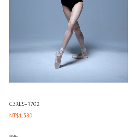
CERES-1702
NT$
1,380