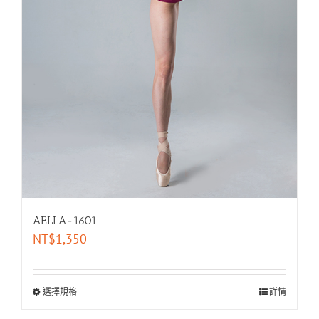
AELLA-1601
NT$
1,350
選擇規格
詳情