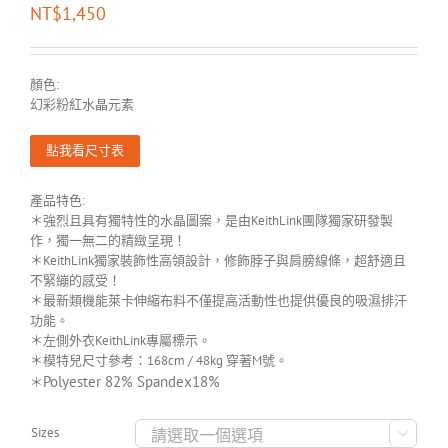
NT$
1,450
顏色:
幻彩粉紅水晶元素
點我看尺寸表
產品特色:
＊強烈且具有獨特性的水晶圖案，是由KeithLink團隊獨家研發製
作，獨一無二的精緻呈現！
＊KeithLink獨家裝飾性高領設計，修飾脖子與肩膀線條，超舒適且
不緊繃的感受！
＊最新類機能萊卡伸縮布料不僅提高活動性也提供優良的吸濕排汗
功能。
＊左側外衣KeithLink專屬標示。
＊模特兒尺寸參考：168cm / 48kg 穿著M號。
Polyester 82% Spandex18%
＊
Sizes
