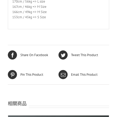
170cm / 56kg => L size
167cm / 46kg => M Size
166cm / 49kg => M Size
153cm / 45kg => S Size
Share On Facebook
Tweet This Product
Pin This Product
Email This Product
相關商品