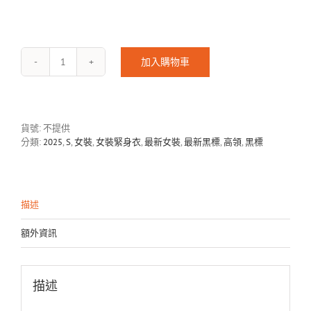
加入購物車
J-
CRYSTAL-
2501
數
量
貨號:
不提供
分類:
2025
,
S
,
女裝
,
女裝緊身衣
,
最新女裝
,
最新黑標
,
高領
,
黑標
描述
額外資訊
描述