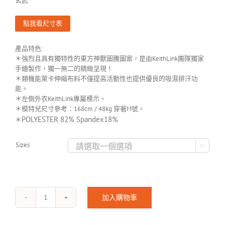
玄武
點我看尺寸表
產品特色:
＊強烈且具有獨特性的東方神獸圖騰圖案，是由KeithLink團隊獨家
手繪製作，獨一無二的精緻呈現！
＊類機能萊卡伸縮布料不僅提高活動性也提供優良的吸濕排汗功
能。
＊左側外衣KeithLink專屬標示。
＊模特兒尺寸參考：168cm / 48kg 穿著M號。
POLYESTER 82% Spandex18%
＊
Sizes

加入購物車
BEASTS-
550-
2304