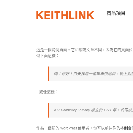
Skip
to
商品項目
content
這是一個範例頁面。它和網誌文章不同，因為它的頁面位
似下面這樣：
嗨！你好！白天我是一位單車快遞員，晚上則是
…或像這樣：
XYZ Doohickey Comany 成立於 19
作為一個新的 WordPress 使用者，你可以前往
你的控制台