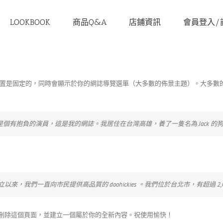
LOOKBOOK
商品Q&A
店鋪資訊
會員登入/
置是固定的，同時會顯示於你的網誌導覽選單（大多數的佈景主題）。大多數
個有抱負的演員，這是我的網誌。我居住在台灣高雄，養了一隻名為 Jack 的
71 年，公司成立以來，我們一直向市民提供高品質的 doohickies 。我們位於台北市，有
刪除這個頁面，並建立一個屬於你的全新內容。祝使用愉快！