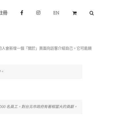
註冊
EN
的人會新增一個「關於」頁面向訪客介紹自己。它可能類
狗。
超過 2,000 名員工，對台北市政府有著相當大的貢獻。