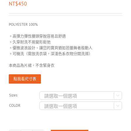
NT$
450
POLYESTER 100%
。高彈力彈性腰頭穿脫容易且舒適
。久穿耐洗不易變形鬆弛
。優雅波浪設計、讓您的寶貝猶如芭蕾舞者般動人
。可機洗（需放洗衣袋，深淺色系衣物分開洗滌）
本商品為片裙，不含緊身衣
點我看尺寸表
Sizes

COLOR
