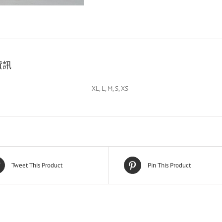
資訊
XL, L, M, S, XS
Tweet This Product
Pin This Product