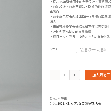
＊從2015年延伸而來的全新設計，高質感
＊包袖設計，包覆不緊貼，剛好的修飾讓您
典製作
＊前全膚色萊卡內裡與延伸修長褲口剪裁讓
迷人
＊專業類機能萊卡伸縮布料不僅提高活動性
＊左側外衣KeithLink專屬橘標
＊模特兒尺寸參考： 167cm/47kg 穿著M號
Sizes
加入購物車
RHEA-
2103
數
量
貨號:
不提供
分類:
2021
,
XS
,
女裝
,
女裝緊身衣
,
短袖