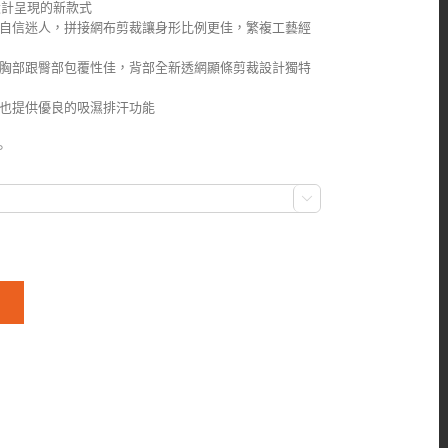
設計呈現的新款式
自信迷人，拼接網布剪裁讓身形比例更佳，繁複工藝經
胸部跟臀部包覆性佳，背部全新透網顯條剪裁設計獨特
也提供優良的吸濕排汗功能
。
