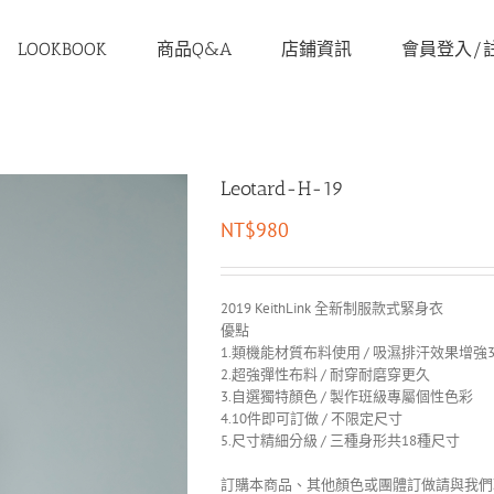
LOOKBOOK
商品Q&A
店鋪資訊
會員登入/
Leotard-H-19
NT$
980
2019 KeithLink 全新制服款式緊身衣
優點
1.類機能材質布料使用 / 吸濕排汗效果增強3
2.超強彈性布料 / 耐穿耐磨穿更久
3.自選獨特顏色 / 製作班級專屬個性色彩
4.10件即可訂做 / 不限定尺寸
5.尺寸精細分級 / 三種身形共18種尺寸
訂購本商品、其他顏色或團體訂做請與我們