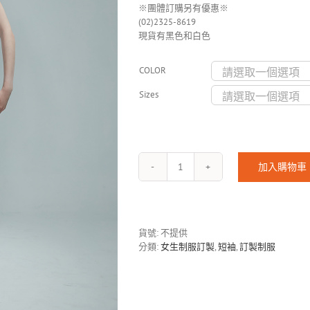
※團體訂購另有優惠※
(02)2325-8619
現貨有黑色和白色
COLOR
Sizes
加入購物車
Leotard-
H-
19
數
量
貨號:
不提供
分類:
女生制服訂製
,
短袖
,
訂製制服