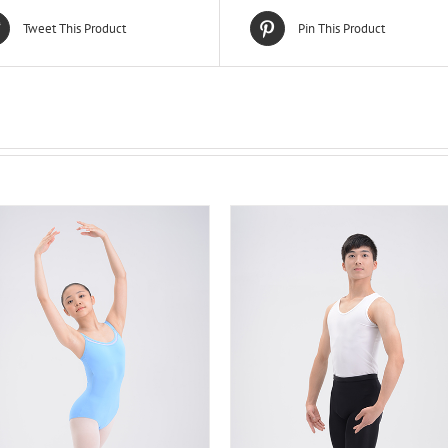
Tweet This Product
Pin This Product