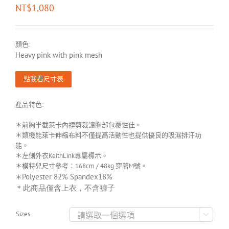
NT$
1,080
顏色:
Heavy pink with pink mesh
點我看尺寸表
產品特色:
＊前胸半截萊卡內裡剪裁讓胸部包覆性佳。
＊類機能萊卡伸縮布料不僅提高活動性也提供優良的吸濕排汗功
能。
＊左側外衣KeithLink專屬標示。
＊模特兒尺寸參考：168cm / 48kg 穿著M號。
Polyester 82% Spandex18%
＊
＊此商品僅含上衣，不含褲子
Sizes
