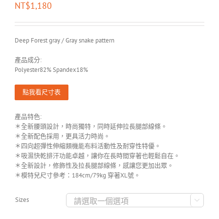
NT$
1,180
Deep Forest gray / Gray snake pattern
產品成分:
Polyester82% Spandex18%
點我看尺寸表
產品特色:
＊全新腰頭設計，時尚獨特，同時延伸拉長腿部線條。
＊全新配色採用，更具活力時尚。
＊四向超彈性伸縮類機能布料活動性及耐穿性特優。
＊吸濕快乾排汗功能卓越，讓你在長時間穿著也輕鬆自在。
＊全新設計，修飾性及拉長腿部線條，感讓您更加出眾。
＊模特兒尺寸參考：184cm/79kg 穿著XL號。
Sizes
