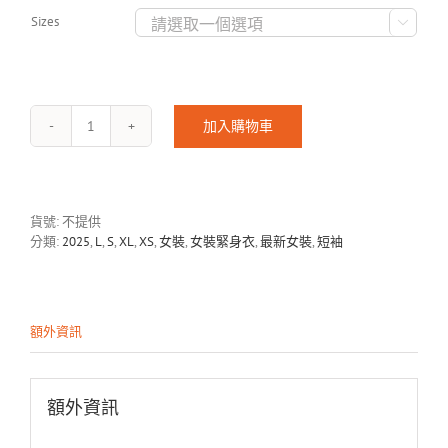
Sizes

加入購物車
KOL-
Princesse-
868-
2503
數
貨號:
不提供
量
分類:
2025
,
L
,
S
,
XL
,
XS
,
女裝
,
女裝緊身衣
,
最新女裝
,
短袖
額外資訊
額外資訊