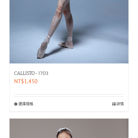
CALLISTO-1703
NT$
1,450
選擇規格
詳情