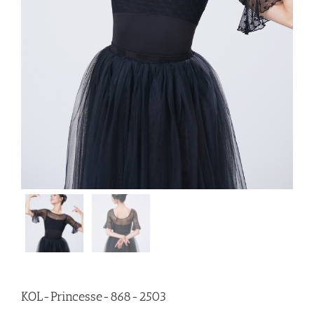
KOL-Princesse-868-2503