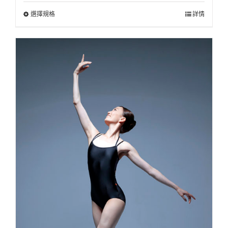
選擇規格
詳情