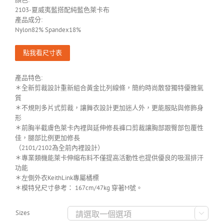
2103-夏威夷藍搭配純藍色萊卡布
產品成分:
Nylon82% Spandex18%
點我看尺寸表
產品特色:
＊全新剪裁設計重新組合黃金比列線條，簡約時尚散發獨特優雅氣
質
＊不規則多片式剪裁，讓舞衣設計更加迷人外，更能服貼與修飾身
形
＊前胸半截膚色萊卡內裡與延伸修長褲口剪裁讓胸部跟臀部包覆性
佳，腿部比例更加修長
（2101/2102為全前內裡設計）
＊專業類機能萊卡伸縮布料不僅提高活動性也提供優良的吸濕排汗
功能
＊左側外衣KeithLink專屬橘標
＊模特兒尺寸參考： 167cm/47kg 穿著M號。
Sizes
