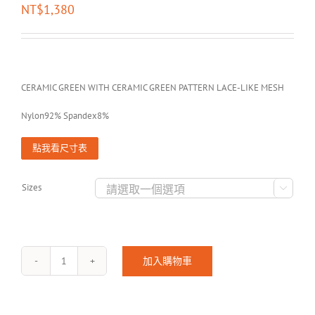
NT$
1,380
CERAMIC GREEN WITH CERAMIC GREEN PATTERN LACE-LIKE MESH
Nylon92% Spandex8%
點我看尺寸表
Sizes

加入購物車
DANAE-
1802
數
量