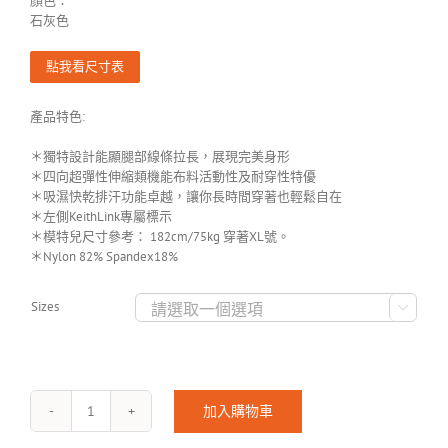
顏色：
石灰色
點我看尺寸表
產品特色:
＊獨特設計能顯腿部線條拉長，展現完美身形
＊四向超彈性伸縮類機能布料活動性及耐穿性特優
＊吸濕快乾排汗功能卓越，讓你長時間穿著也輕鬆自在
＊左側KeithLink專屬標示
＊模特兒尺寸參考： 182cm/75kg 穿著XL號。
＊Nylon 82% Spandex18%
Sizes

加入購物車
CEPHEUS-
2402