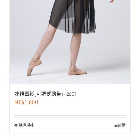
連裙罩衫(可調式肩帶)-2601
NT$
1,680
選擇規格
詳情