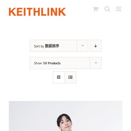
Skip
to
content
Sort by
默認排序
Show
50 Products