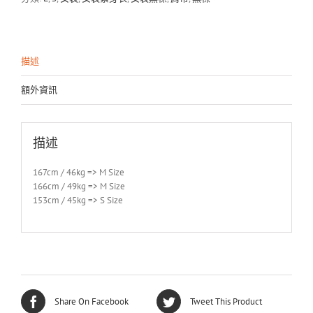
描述
額外資訊
描述
167cm / 46kg => M Size
166cm / 49kg => M Size
153cm / 45kg => S Size
Share On Facebook
Tweet This Product