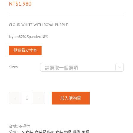
NT$
1,980
CLOUD WHITE WITH ROYAL PURPLE
Nylon82% Spandex18%
點我看尺寸表
Sizes

加入購物車
GALATEA-
1901
數
量
貨號:
不提供
分類:
L
,
S
,
女裝
,
女裝緊身衣
,
女裝黑標
,
肩帶
,
黑標