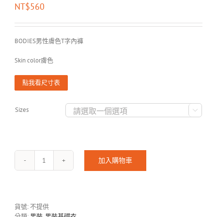
NT$
560
BODIES男性膚色T字內褲
Skin color膚色
點我看尺寸表
Sizes

加入購物車
BODIES
男
性
膚
色
貨號:
不提供
T
分類:
男裝
,
男裝基礎衣